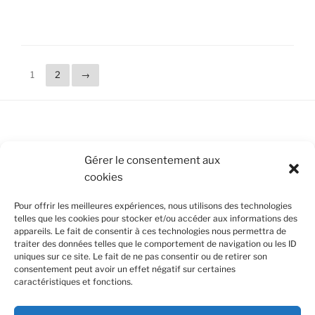
1
2
→
Conditions Générales de Vente
Gérer le consentement aux
cookies
Mentions légales
Pour offrir les meilleures expériences, nous utilisons des technologies
Politique de cookies (UE)
telles que les cookies pour stocker et/ou accéder aux informations des
appareils. Le fait de consentir à ces technologies nous permettra de
traiter des données telles que le comportement de navigation ou les ID
uniques sur ce site. Le fait de ne pas consentir ou de retirer son
SUIVEZ-NOUS
consentement peut avoir un effet négatif sur certaines
caractéristiques et fonctions.
Facebook
Instagram
Nous utilisons des cookies pour améliorer votre