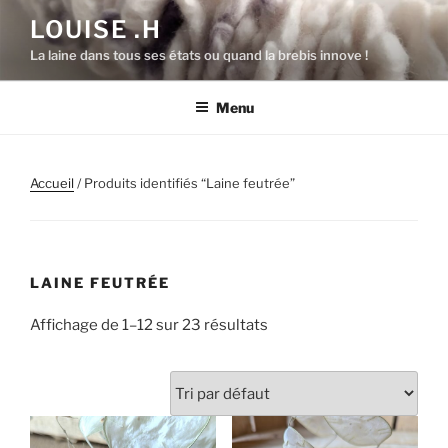
Aller
LOUISE .H
au
La laine dans tous ses états ou quand la brebis innove !
contenu
principal
Menu
Accueil
/ Produits identifiés “Laine feutrée”
LAINE FEUTRÉE
Affichage de 1–12 sur 23 résultats