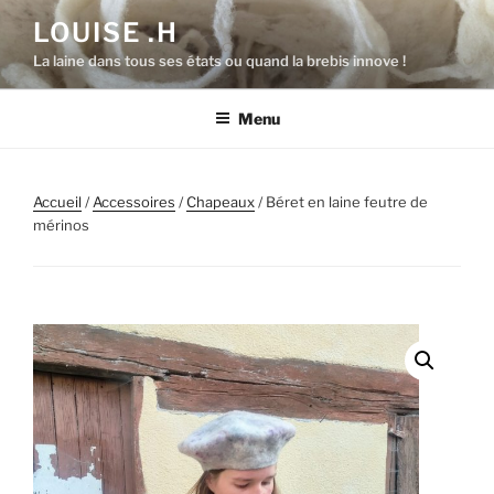
Aller
LOUISE .H
au
La laine dans tous ses états ou quand la brebis innove !
contenu
principal
Menu
Accueil
/
Accessoires
/
Chapeaux
/ Béret en laine feutre de
mérinos