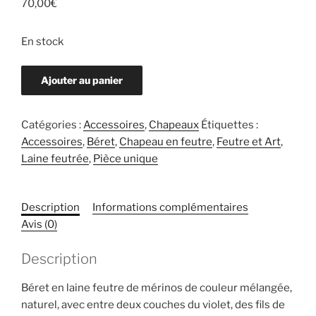
70,00
€
En stock
quantité
Ajouter au panier
de
Béret
en
Catégories :
Accessoires
,
Chapeaux
Étiquettes :
laine
Accessoires
,
Béret
,
Chapeau en feutre
,
Feutre et Art
,
feutre
Laine feutrée
,
Pièce unique
de
mérinos
Description
Informations complémentaires
Avis (0)
Description
Béret en laine feutre de mérinos de couleur mélangée,
naturel, avec entre deux couches du violet, des fils de