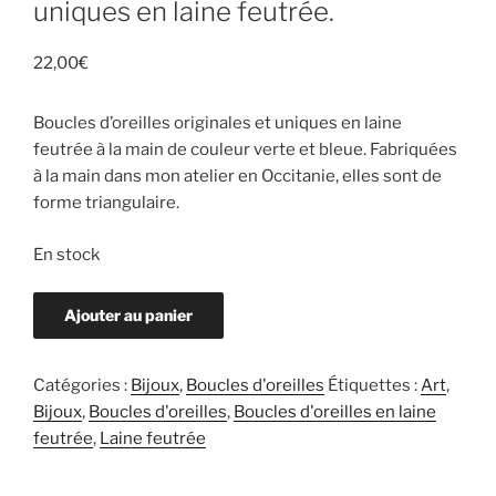
uniques en laine feutrée.
22,00
€
Boucles d’oreilles originales et uniques en laine
feutrée à la main de couleur verte et bleue. Fabriquées
à la main dans mon atelier en Occitanie, elles sont de
forme triangulaire.
En stock
quantité
Ajouter au panier
de
Boucles
d'oreilles
Catégories :
Bijoux
,
Boucles d'oreilles
Étiquettes :
Art
,
originales
Bijoux
,
Boucles d'oreilles
,
Boucles d'oreilles en laine
et
feutrée
,
Laine feutrée
uniques
en