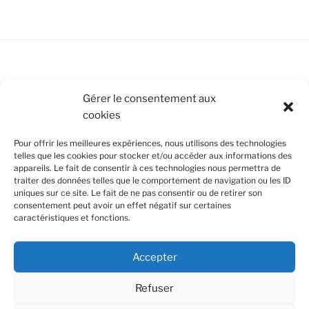
Conditions Générales de Vente
Gérer le consentement aux
cookies
Mentions légales
Pour offrir les meilleures expériences, nous utilisons des technologies
Politique de cookies (UE)
telles que les cookies pour stocker et/ou accéder aux informations des
appareils. Le fait de consentir à ces technologies nous permettra de
traiter des données telles que le comportement de navigation ou les ID
uniques sur ce site. Le fait de ne pas consentir ou de retirer son
SUIVEZ-NOUS
consentement peut avoir un effet négatif sur certaines
caractéristiques et fonctions.
Facebook
Instagram
Nous utilisons des cookies pour améliorer votre
Accepter
expérience de navigation et en se souvenant de vos
Confidentialité et cookies : ce site utilise des cookies. En continuant à
visites. En cliquant sur "Accept all", vous acceptez
utiliser ce site Web, vous acceptez leur utilisation.
l'utilisation de tous les cookies. Toutefois vous pouvez
Refuser
cliquer sur "Cookie Settings" pour modifier votre
Pour en savoir plus, notamment sur la façon de contrôler les cookies,