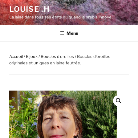
Aller
LOUISE .H
au
La laine dans tous ses états ou quand la brebis innove !
contenu
principal
Menu
Accueil
/
Bijoux
/
Boucles d'oreilles
/ Boucles d’oreilles
originales et uniques en laine feutrée.