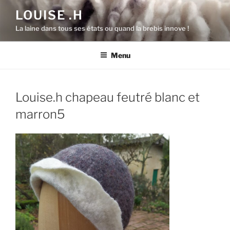
Aller
LOUISE .H
au
La laine dans tous ses états ou quand la brebis innove !
contenu
principal
Menu
Louise.h chapeau feutré blanc et
marron5