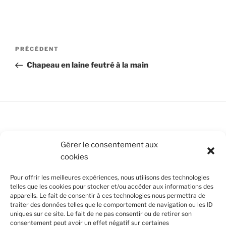
Navigation
Article
PRÉCÉDENT
de
précédent
Chapeau en laine feutré à la main
l’article
Conditions Générales de Vente
Gérer le consentement aux
cookies
Mentions légales
Pour offrir les meilleures expériences, nous utilisons des technologies
Politique de cookies (UE)
telles que les cookies pour stocker et/ou accéder aux informations des
appareils. Le fait de consentir à ces technologies nous permettra de
traiter des données telles que le comportement de navigation ou les ID
uniques sur ce site. Le fait de ne pas consentir ou de retirer son
SUIVEZ-NOUS
consentement peut avoir un effet négatif sur certaines