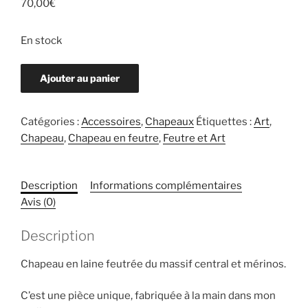
70,00
€
En stock
quantité
Ajouter au panier
de
Chapeau
en
Catégories :
Accessoires
,
Chapeaux
Étiquettes :
Art
,
laine
Chapeau
,
Chapeau en feutre
,
Feutre et Art
feutré
à
Description
Informations complémentaires
la
Avis (0)
main
Description
Chapeau en laine feutrée du massif central et mérinos.
C’est une pièce unique, fabriquée à la main dans mon