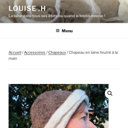
Aller
LOUISE .H
au
La laine dans tous ses états ou quand la brebis innove !
contenu
principal
Menu
Accueil
/
Accessoires
/
Chapeaux
/ Chapeau en laine feutré à la
main