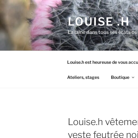
Aller
au
LOUISE .H
contenu
principal
La laine dans tous ses états ou
Louise.h est heureuse de vous accue
Ateliers, stages
Boutique
Louise.h vêteme
veste feutrée no