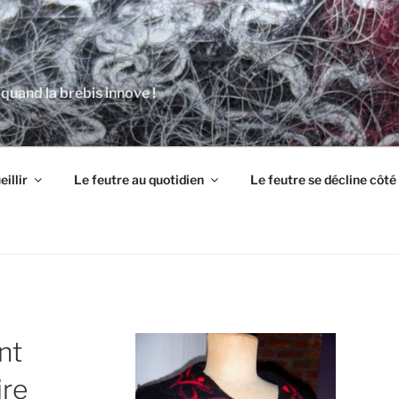
 quand la brebis innove !
illir
Le feutre au quotidien
Le feutre se décline côt
nt
ire