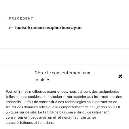
Navigation
Article
PRÉCÉDENT
de
précédent
louiseh encore euphorbecrayon
l’article
Conditions Générales de Vente
Gérer le consentement aux
cookies
Mentions légales
Pour offrir les meilleures expériences, nous utilisons des technologies
Politique de cookies (UE)
telles que les cookies pour stocker et/ou accéder aux informations des
appareils. Le fait de consentir à ces technologies nous permettra de
traiter des données telles que le comportement de navigation ou les ID
uniques sur ce site. Le fait de ne pas consentir ou de retirer son
SUIVEZ-NOUS
consentement peut avoir un effet négatif sur certaines
caractéristiques et fonctions.
Facebook
Instagram