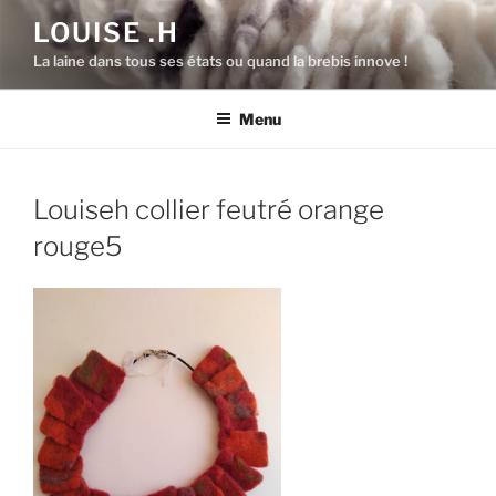
Aller
LOUISE .H
au
La laine dans tous ses états ou quand la brebis innove !
contenu
principal
Menu
Louiseh collier feutré orange
rouge5