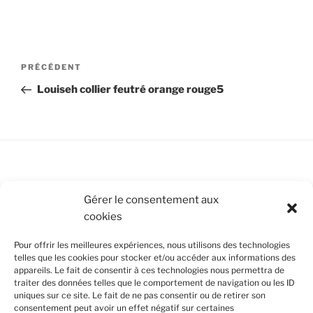
Navigation
Article
PRÉCÉDENT
de
précédent
Louiseh collier feutré orange rouge5
l’article
Conditions Générales de Vente
Gérer le consentement aux
cookies
Mentions légales
Pour offrir les meilleures expériences, nous utilisons des technologies
Politique de cookies (UE)
telles que les cookies pour stocker et/ou accéder aux informations des
appareils. Le fait de consentir à ces technologies nous permettra de
traiter des données telles que le comportement de navigation ou les ID
uniques sur ce site. Le fait de ne pas consentir ou de retirer son
SUIVEZ-NOUS
consentement peut avoir un effet négatif sur certaines