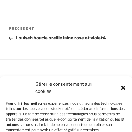
Navigation
Article
PRÉCÉDENT
de
précédent
Louiseh boucle oreille laine rose et violet4
l’article
Conditions Générales de Vente
Gérer le consentement aux
cookies
Mentions légales
Pour offrir les meilleures expériences, nous utilisons des technologies
Politique de cookies (UE)
telles que les cookies pour stocker et/ou accéder aux informations des
appareils. Le fait de consentir à ces technologies nous permettra de
traiter des données telles que le comportement de navigation ou les ID
uniques sur ce site. Le fait de ne pas consentir ou de retirer son
SUIVEZ-NOUS
consentement peut avoir un effet négatif sur certaines