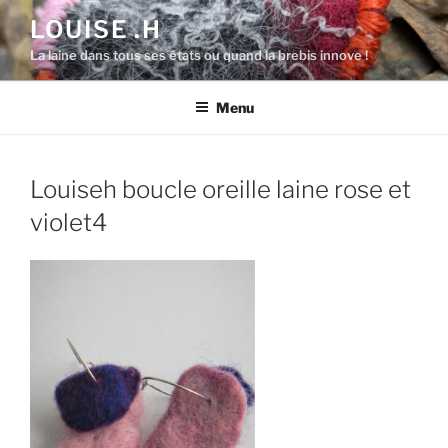
Aller
LOUISE .H
au
La laine dans tous ses états ou quand la brebis innove !
contenu
principal
Menu
Louiseh boucle oreille laine rose et
violet4