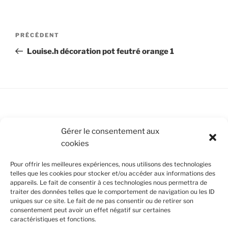
Navigation
Article
PRÉCÉDENT
de
précédent
Louise.h décoration pot feutré orange 1
l’article
Conditions Générales de Vente
Gérer le consentement aux
cookies
Mentions légales
Pour offrir les meilleures expériences, nous utilisons des technologies
Politique de cookies (UE)
telles que les cookies pour stocker et/ou accéder aux informations des
appareils. Le fait de consentir à ces technologies nous permettra de
traiter des données telles que le comportement de navigation ou les ID
uniques sur ce site. Le fait de ne pas consentir ou de retirer son
SUIVEZ-NOUS
consentement peut avoir un effet négatif sur certaines
caractéristiques et fonctions.
Facebook
Instagram