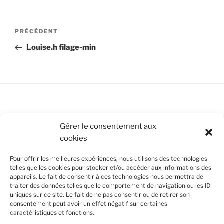
Navigation
Article
PRÉCÉDENT
de
précédent
Louise.h filage-min
l’article
Conditions Générales de Vente
Gérer le consentement aux
cookies
Mentions légales
Pour offrir les meilleures expériences, nous utilisons des technologies
Politique de cookies (UE)
telles que les cookies pour stocker et/ou accéder aux informations des
appareils. Le fait de consentir à ces technologies nous permettra de
traiter des données telles que le comportement de navigation ou les ID
uniques sur ce site. Le fait de ne pas consentir ou de retirer son
SUIVEZ-NOUS
consentement peut avoir un effet négatif sur certaines
caractéristiques et fonctions.
Facebook
Instagram