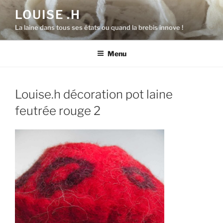
Aller
LOUISE .H
au
La laine dans tous ses états ou quand la brebis innove !
contenu
principal
Menu
Louise.h décoration pot laine
feutrée rouge 2