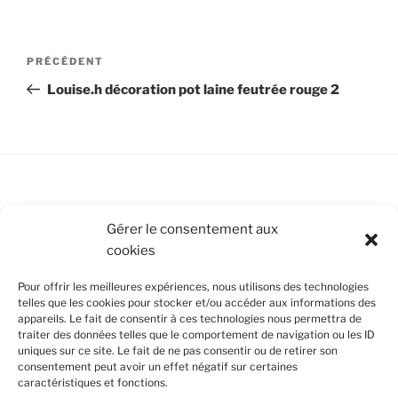
Navigation
Article
PRÉCÉDENT
de
précédent
Louise.h décoration pot laine feutrée rouge 2
l’article
Conditions Générales de Vente
Gérer le consentement aux
cookies
Mentions légales
Pour offrir les meilleures expériences, nous utilisons des technologies
Politique de cookies (UE)
telles que les cookies pour stocker et/ou accéder aux informations des
appareils. Le fait de consentir à ces technologies nous permettra de
traiter des données telles que le comportement de navigation ou les ID
uniques sur ce site. Le fait de ne pas consentir ou de retirer son
SUIVEZ-NOUS
consentement peut avoir un effet négatif sur certaines
caractéristiques et fonctions.
Facebook
Instagram