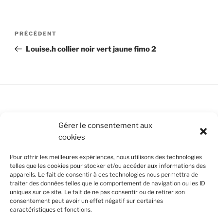
Navigation
Article
PRÉCÉDENT
de
précédent
Louise.h collier noir vert jaune fimo 2
l’article
Conditions Générales de Vente
Gérer le consentement aux
cookies
Mentions légales
Pour offrir les meilleures expériences, nous utilisons des technologies
Politique de cookies (UE)
telles que les cookies pour stocker et/ou accéder aux informations des
appareils. Le fait de consentir à ces technologies nous permettra de
traiter des données telles que le comportement de navigation ou les ID
uniques sur ce site. Le fait de ne pas consentir ou de retirer son
SUIVEZ-NOUS
consentement peut avoir un effet négatif sur certaines
caractéristiques et fonctions.
Facebook
Instagram