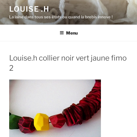
Aller
LOUISE .H
au
La laine dans tous ses états ou quand la brebis innove !
contenu
principal
Menu
Louise.h collier noir vert jaune fimo
2