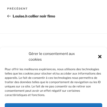
Navigation
Article
PRÉCÉDENT
de
précédent
Louise.h collier noir fimo
l’article
Conditions Générales de Vente
Gérer le consentement aux
cookies
Mentions légales
Pour offrir les meilleures expériences, nous utilisons des technologies
Politique de cookies (UE)
telles que les cookies pour stocker et/ou accéder aux informations des
appareils. Le fait de consentir à ces technologies nous permettra de
traiter des données telles que le comportement de navigation ou les ID
uniques sur ce site. Le fait de ne pas consentir ou de retirer son
SUIVEZ-NOUS
consentement peut avoir un effet négatif sur certaines
caractéristiques et fonctions.
Facebook
Instagram
Nous utilisons des cookies pour améliorer votre