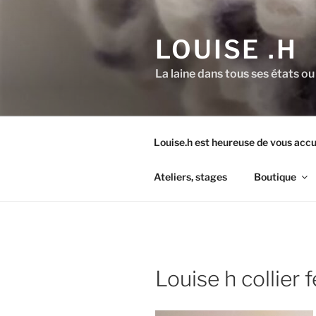
Aller
au
LOUISE .H
contenu
principal
La laine dans tous ses états ou
Louise.h est heureuse de vous accue
Ateliers, stages
Boutique
Louise h collier 