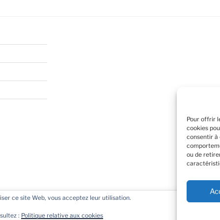
Pour offrir 
cookies pou
consentir à
comportemen
ou de retir
caractéristi
Ac
liser ce site Web, vous acceptez leur utilisation.
e navigation et en se souvenant de vos visites. En cliquant sur
rement propulsé par WordPress
 Toutefois vous pouvez cliquer sur "Cookie Settings" pour modifier
sultez :
Politique relative aux cookies