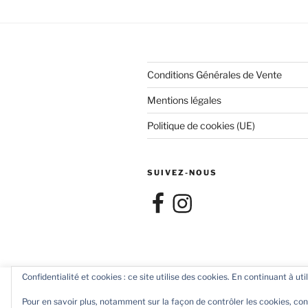
Conditions Générales de Vente
Mentions légales
Politique de cookies (UE)
SUIVEZ-NOUS
Facebook
Instagram
Confidentialité et cookies : ce site utilise des cookies. En continuant à uti
Nous utilisons des cookies pour améliorer votre expérience d
Conditions Générales de Vente
Fiè
"Accept all", vous acceptez l'utilisation de tous les cookies.
Pour en savoir plus, notamment sur la façon de contrôler les cookies, con