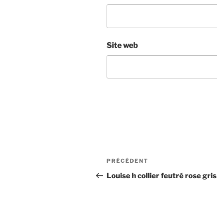
Site web
Navigation
Article
PRÉCÉDENT
de
précédent
Louise h collier feutré rose gris
l’article