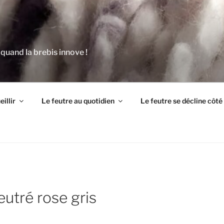
 quand la brebis innove !
illir
Le feutre au quotidien
Le feutre se décline côt
feutré rose gris