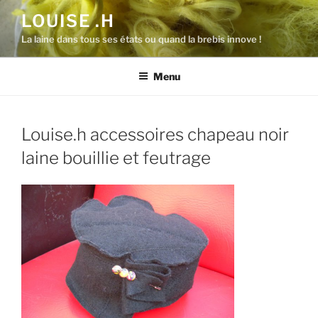
Aller
LOUISE .H
au
La laine dans tous ses états ou quand la brebis innove !
contenu
principal
Menu
Louise.h accessoires chapeau noir
laine bouillie et feutrage