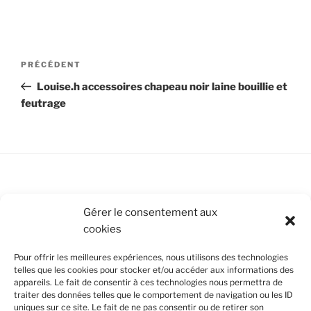
Navigation
Article
PRÉCÉDENT
de
précédent
Louise.h accessoires chapeau noir laine bouillie et
l’article
feutrage
Conditions Générales de Vente
Gérer le consentement aux
cookies
Mentions légales
Pour offrir les meilleures expériences, nous utilisons des technologies
Politique de cookies (UE)
telles que les cookies pour stocker et/ou accéder aux informations des
appareils. Le fait de consentir à ces technologies nous permettra de
traiter des données telles que le comportement de navigation ou les ID
uniques sur ce site. Le fait de ne pas consentir ou de retirer son