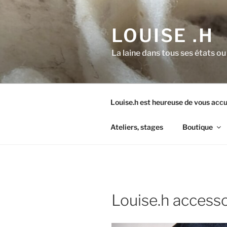
Aller
au
LOUISE .H
contenu
principal
La laine dans tous ses états ou
Louise.h est heureuse de vous accue
Ateliers, stages
Boutique
Louise.h accesso