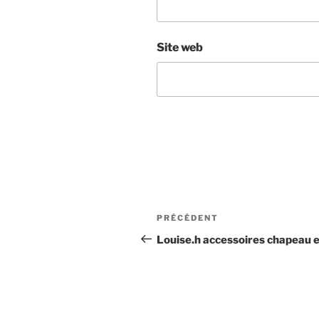
Site web
Navigation
Article
PRÉCÉDENT
de
précédent
Louise.h accessoires chapeau en
l’article