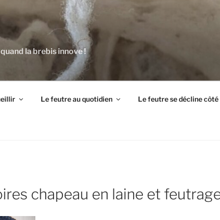
 quand la brebis innove !
illir
Le feutre au quotidien
Le feutre se décline côt
ires chapeau en laine et feutrage