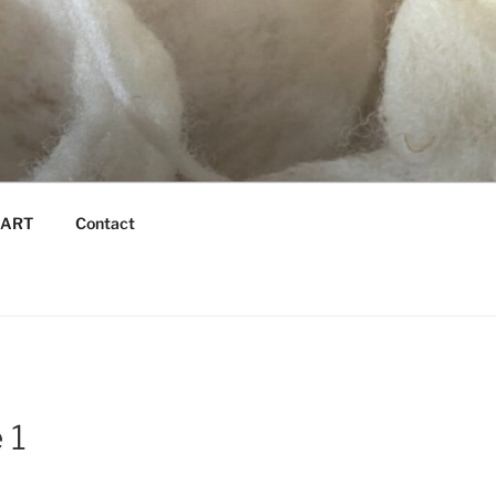
é ART
Contact
 1