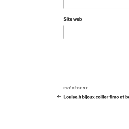
Site web
Navigation
Article
PRÉCÉDENT
de
précédent
Louise.h bijoux collier fimo et bo
l’article