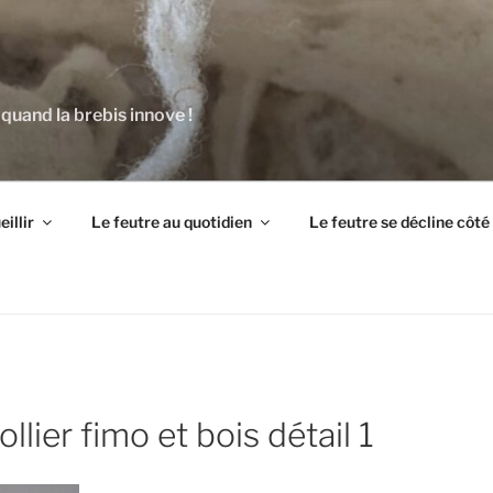
 quand la brebis innove !
illir
Le feutre au quotidien
Le feutre se décline côt
llier fimo et bois détail 1