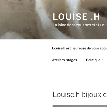
Aller
au
LOUISE .H
contenu
principal
La laine dans tous ses états ou
Louise.h est heureuse de vous accue
Ateliers, stages
Boutique
Louise.h bijoux co