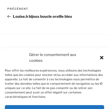
Navigation
Article
PRÉCÉDENT
de
précédent
Louise.h bijoux boucle oreille bleu
l’article
Conditions Générales de Vente
Gérer le consentement aux
cookies
Mentions légales
Pour offrir les meilleures expériences, nous utilisons des technologies
Politique de cookies (UE)
telles que les cookies pour stocker et/ou accéder aux informations des
appareils. Le fait de consentir à ces technologies nous permettra de
traiter des données telles que le comportement de navigation ou les ID
uniques sur ce site. Le fait de ne pas consentir ou de retirer son
SUIVEZ-NOUS
consentement peut avoir un effet négatif sur certaines
caractéristiques et fonctions.
Facebook
Instagram
Nous utilisons des cookies pour améliorer votre