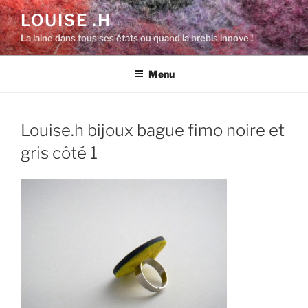
Aller
LOUISE .H
au
La laine dans tous ses états ou quand la brebis innove !
contenu
principal
Menu
Louise.h bijoux bague fimo noire et
gris côté 1