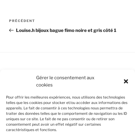
Navigation
Article
PRÉCÉDENT
de
précédent
Louise.h bijoux bague fimo noire et gris côté 1
l’article
Conditions Générales de Vente
Gérer le consentement aux
cookies
Mentions légales
Pour offrir les meilleures expériences, nous utilisons des technologies
Politique de cookies (UE)
telles que les cookies pour stocker et/ou accéder aux informations des
appareils. Le fait de consentir à ces technologies nous permettra de
traiter des données telles que le comportement de navigation ou les ID
uniques sur ce site. Le fait de ne pas consentir ou de retirer son
SUIVEZ-NOUS
consentement peut avoir un effet négatif sur certaines
caractéristiques et fonctions.
Facebook
Instagram