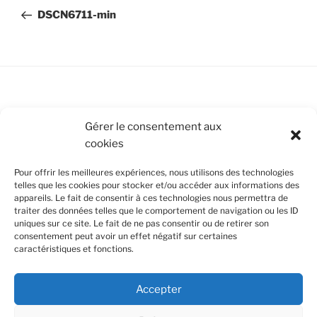
de
précédent
DSCN6711-min
l’article
Conditions Générales de Vente
Gérer le consentement aux
cookies
Mentions légales
Pour offrir les meilleures expériences, nous utilisons des technologies
Politique de cookies (UE)
telles que les cookies pour stocker et/ou accéder aux informations des
appareils. Le fait de consentir à ces technologies nous permettra de
traiter des données telles que le comportement de navigation ou les ID
uniques sur ce site. Le fait de ne pas consentir ou de retirer son
SUIVEZ-NOUS
consentement peut avoir un effet négatif sur certaines
caractéristiques et fonctions.
Facebook
Instagram
Nous utilisons des cookies pour améliorer votre
Accepter
expérience de navigation et en se souvenant de vos
Confidentialité et cookies : ce site utilise des cookies. En continuant à
visites. En cliquant sur "Accept all", vous acceptez
utiliser ce site Web, vous acceptez leur utilisation.