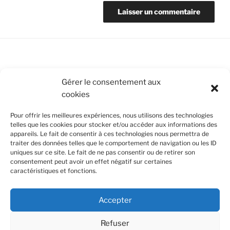
Conditions Générales de Vente
Gérer le consentement aux
cookies
Mentions légales
Pour offrir les meilleures expériences, nous utilisons des technologies
Politique de cookies (UE)
telles que les cookies pour stocker et/ou accéder aux informations des
appareils. Le fait de consentir à ces technologies nous permettra de
traiter des données telles que le comportement de navigation ou les ID
uniques sur ce site. Le fait de ne pas consentir ou de retirer son
SUIVEZ-NOUS
consentement peut avoir un effet négatif sur certaines
caractéristiques et fonctions.
Facebook
Instagram
Nous utilisons des cookies pour améliorer votre
Accepter
expérience de navigation et en se souvenant de vos
Confidentialité et cookies : ce site utilise des cookies. En continuant à
visites. En cliquant sur "Accept all", vous acceptez
utiliser ce site Web, vous acceptez leur utilisation.
l'utilisation de tous les cookies. Toutefois vous pouvez
Refuser