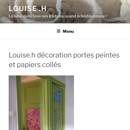
Aller
LOUISE .H
au
La laine dans tous ses états ou quand la brebis innove !
contenu
principal
Menu
Louise.h décoration portes peintes
et papiers collés