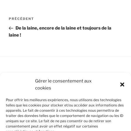
Navigation
Article
PRÉCÉDENT
de
précédent
De la laine, encore de la laine et toujours de la
l’article
laine !
Conditions Générales de Vente
Gérer le consentement aux
cookies
Mentions légales
Pour offrir les meilleures expériences, nous utilisons des technologies
Politique de cookies (UE)
telles que les cookies pour stocker et/ou accéder aux informations des
appareils. Le fait de consentir à ces technologies nous permettra de
traiter des données telles que le comportement de navigation ou les ID
uniques sur ce site. Le fait de ne pas consentir ou de retirer son
SUIVEZ-NOUS
consentement peut avoir un effet négatif sur certaines