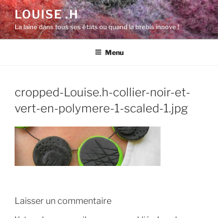
Aller
LOUISE .H
au
La laine dans tous ses états ou quand la brebis innove !
contenu
principal
Menu
cropped-Louise.h-collier-noir-et-
vert-en-polymere-1-scaled-1.jpg
Laisser un commentaire