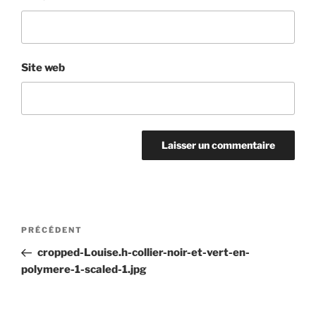
Site web
Navigation
Article
PRÉCÉDENT
de
précédent
cropped-Louise.h-collier-noir-et-vert-en-
l’article
polymere-1-scaled-1.jpg