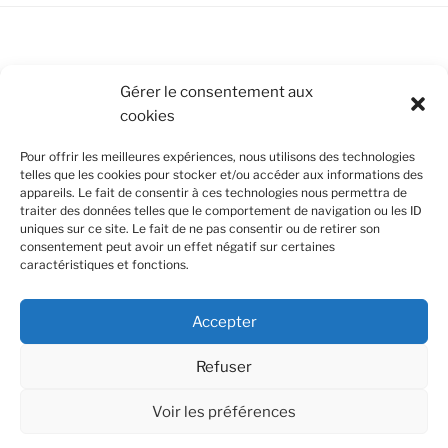
Conditions Générales de Vente
Gérer le consentement aux
cookies
Mentions légales
Pour offrir les meilleures expériences, nous utilisons des technologies
Politique de cookies (UE)
telles que les cookies pour stocker et/ou accéder aux informations des
appareils. Le fait de consentir à ces technologies nous permettra de
traiter des données telles que le comportement de navigation ou les ID
uniques sur ce site. Le fait de ne pas consentir ou de retirer son
SUIVEZ-NOUS
consentement peut avoir un effet négatif sur certaines
caractéristiques et fonctions.
Facebook
Instagram
Nous utilisons des cookies pour améliorer votre
Accepter
expérience de navigation et en se souvenant de vos
Confidentialité et cookies : ce site utilise des cookies. En continuant à
visites. En cliquant sur "Accept all", vous acceptez
utiliser ce site Web, vous acceptez leur utilisation.
l'utilisation de tous les cookies. Toutefois vous pouvez
Refuser
cliquer sur "Cookie Settings" pour modifier votre
Pour en savoir plus, notamment sur la façon de contrôler les cookies,
consentement.
consultez :
Politique relative aux cookies
Voir les préférences
Conditions Générales de Vente
Fièrement propulsé par
WordPress
Cookie Settings
Acceptez tout