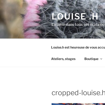
Aller
au
LOUISE .H
contenu
principal
La laine dans tous ses états ou
Louise.h est heureuse de vous accue
Ateliers, stages
Boutique
cropped-louise.h