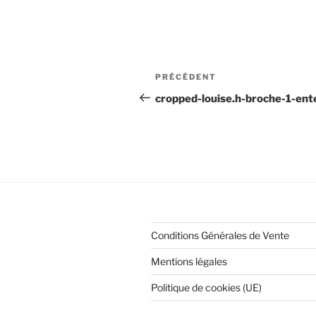
Navigation
Article
PRÉCÉDENT
de
précédent
cropped-louise.h-broche-1-ent
l’article
Conditions Générales de Vente
Mentions légales
Politique de cookies (UE)