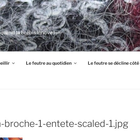
 quand la brebis innove !
illir
Le feutre au quotidien
Le feutre se décline côt
-broche-1-entete-scaled-1.jpg