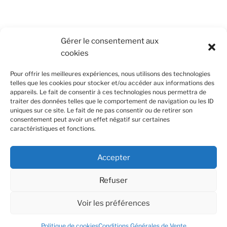
Conditions Générales de Vente
Gérer le consentement aux
cookies
Mentions légales
Pour offrir les meilleures expériences, nous utilisons des technologies
Politique de cookies (UE)
telles que les cookies pour stocker et/ou accéder aux informations des
appareils. Le fait de consentir à ces technologies nous permettra de
traiter des données telles que le comportement de navigation ou les ID
uniques sur ce site. Le fait de ne pas consentir ou de retirer son
SUIVEZ-NOUS
consentement peut avoir un effet négatif sur certaines
caractéristiques et fonctions.
Facebook
Instagram
Nous utilisons des cookies pour améliorer votre
Accepter
expérience de navigation et en se souvenant de vos
Confidentialité et cookies : ce site utilise des cookies. En continuant à
visites. En cliquant sur "Accept all", vous acceptez
utiliser ce site Web, vous acceptez leur utilisation.
l'utilisation de tous les cookies. Toutefois vous pouvez
Refuser
cliquer sur "Cookie Settings" pour modifier votre
Pour en savoir plus, notamment sur la façon de contrôler les cookies,
consentement.
consultez :
Politique relative aux cookies
Voir les préférences
Conditions Générales de Vente
Fièrement propulsé par
WordPress
Cookie Settings
Acceptez tout
Politique de cookies
Conditions Générales de Vente