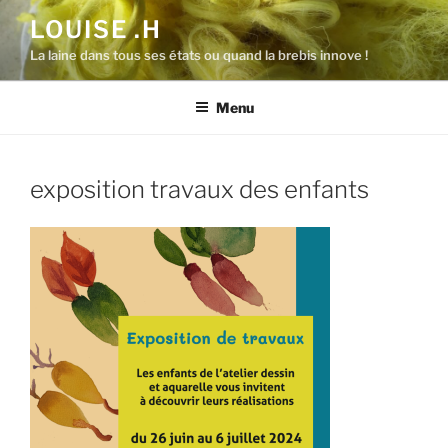
Aller
LOUISE .H
au
La laine dans tous ses états ou quand la brebis innove !
contenu
principal
Menu
exposition travaux des enfants