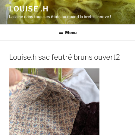
Aller
LOUISE .H
au
La laine dans tous ses états ou quand la brebis innove !
contenu
principal
Menu
Louise.h sac feutré bruns ouvert2