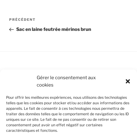
Navigation
Article
PRÉCÉDENT
de
précédent
Sac en laine feutrée mérinos brun
l’article
Conditions Générales de Vente
Gérer le consentement aux
cookies
Mentions légales
Pour offrir les meilleures expériences, nous utilisons des technologies
Politique de cookies (UE)
telles que les cookies pour stocker et/ou accéder aux informations des
appareils. Le fait de consentir à ces technologies nous permettra de
traiter des données telles que le comportement de navigation ou les ID
uniques sur ce site. Le fait de ne pas consentir ou de retirer son
SUIVEZ-NOUS
consentement peut avoir un effet négatif sur certaines
caractéristiques et fonctions.
Facebook
Instagram