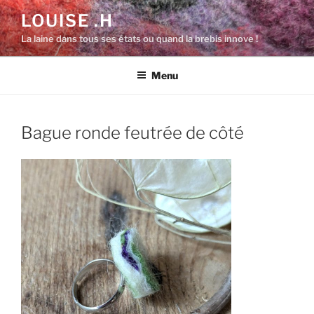
Aller
LOUISE .H
au
La laine dans tous ses états ou quand la brebis innove !
contenu
principal
Menu
Bague ronde feutrée de côté