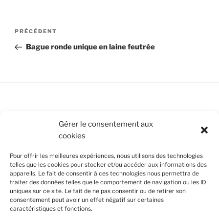
Navigation
Article
PRÉCÉDENT
de
précédent
Bague ronde unique en laine feutrée
l’article
Conditions Générales de Vente
Gérer le consentement aux
cookies
Mentions légales
Pour offrir les meilleures expériences, nous utilisons des technologies
Politique de cookies (UE)
telles que les cookies pour stocker et/ou accéder aux informations des
appareils. Le fait de consentir à ces technologies nous permettra de
traiter des données telles que le comportement de navigation ou les ID
uniques sur ce site. Le fait de ne pas consentir ou de retirer son
SUIVEZ-NOUS
consentement peut avoir un effet négatif sur certaines
caractéristiques et fonctions.
Facebook
Instagram