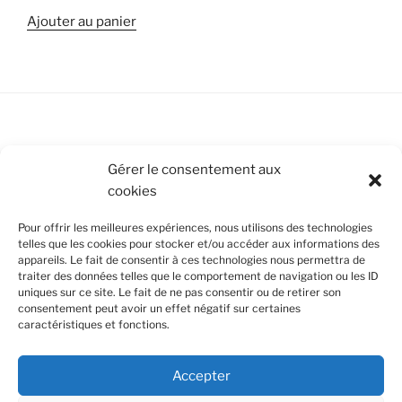
Ajouter au panier
Conditions Générales de Vente
Gérer le consentement aux
cookies
Mentions légales
Pour offrir les meilleures expériences, nous utilisons des technologies
Politique de cookies (UE)
telles que les cookies pour stocker et/ou accéder aux informations des
appareils. Le fait de consentir à ces technologies nous permettra de
traiter des données telles que le comportement de navigation ou les ID
uniques sur ce site. Le fait de ne pas consentir ou de retirer son
SUIVEZ-NOUS
consentement peut avoir un effet négatif sur certaines
caractéristiques et fonctions.
Facebook
Instagram
Nous utilisons des cookies pour améliorer votre
Accepter
expérience de navigation et en se souvenant de vos
Confidentialité et cookies : ce site utilise des cookies. En continuant à
visites. En cliquant sur "Accept all", vous acceptez
utiliser ce site Web, vous acceptez leur utilisation.