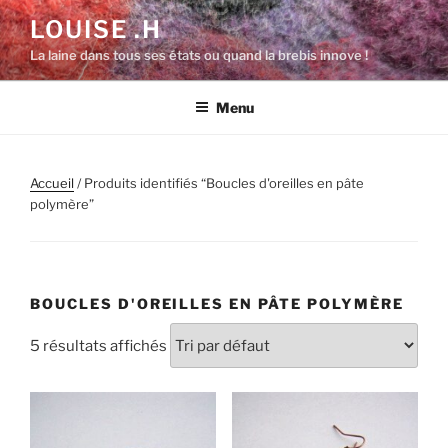
Aller
LOUISE .H
au
La laine dans tous ses états ou quand la brebis innove !
contenu
principal
Menu
Accueil
/ Produits identifiés “Boucles d'oreilles en pâte
polymère”
BOUCLES D'OREILLES EN PÂTE POLYMÈRE
5 résultats affichés