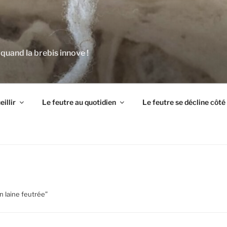
 quand la brebis innove !
illir
Le feutre au quotidien
Le feutre se décline côt
n laine feutrée”