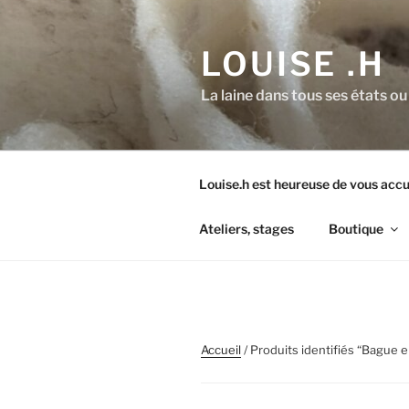
Aller
au
LOUISE .H
contenu
principal
La laine dans tous ses états ou
Louise.h est heureuse de vous accue
Ateliers, stages
Boutique
Accueil
/ Produits identifiés “Bague e