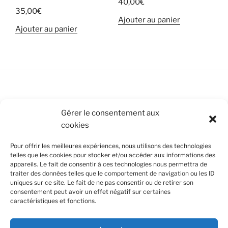
40,00
€
35,00
€
Ajouter au panier
Ajouter au panier
Conditions Générales de Vente
Gérer le consentement aux
cookies
Mentions légales
Pour offrir les meilleures expériences, nous utilisons des technologies
Politique de cookies (UE)
telles que les cookies pour stocker et/ou accéder aux informations des
appareils. Le fait de consentir à ces technologies nous permettra de
traiter des données telles que le comportement de navigation ou les ID
uniques sur ce site. Le fait de ne pas consentir ou de retirer son
SUIVEZ-NOUS
consentement peut avoir un effet négatif sur certaines
caractéristiques et fonctions.
Facebook
Instagram
Nous utilisons des cookies pour améliorer votre