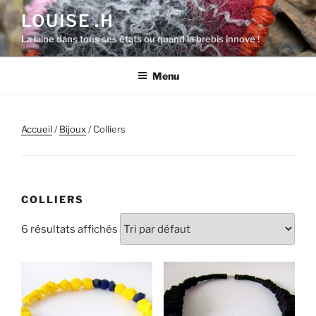
Aller
LOUISE .H
au
La laine dans tous ses états ou quand la brebis innove !
contenu
principal
Menu
Accueil
/
Bijoux
/ Colliers
COLLIERS
6 résultats affichés