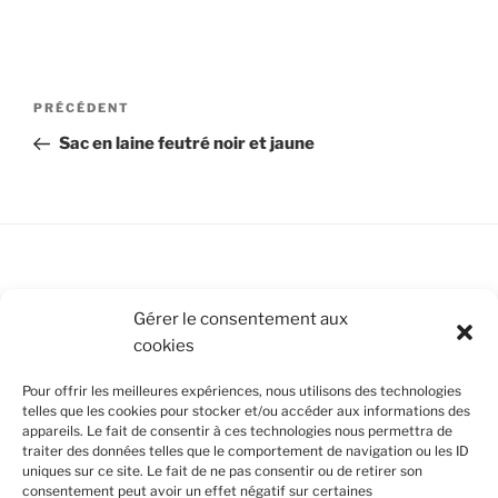
Navigation
Article
PRÉCÉDENT
de
précédent
Sac en laine feutré noir et jaune
l’article
Conditions Générales de Vente
Gérer le consentement aux
cookies
Mentions légales
Pour offrir les meilleures expériences, nous utilisons des technologies
Politique de cookies (UE)
telles que les cookies pour stocker et/ou accéder aux informations des
appareils. Le fait de consentir à ces technologies nous permettra de
traiter des données telles que le comportement de navigation ou les ID
uniques sur ce site. Le fait de ne pas consentir ou de retirer son
SUIVEZ-NOUS
consentement peut avoir un effet négatif sur certaines