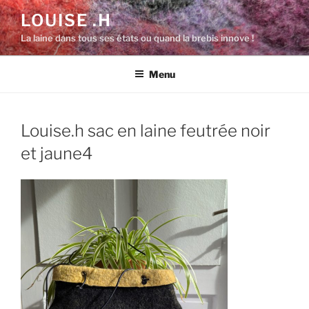
Aller
LOUISE .H
au
La laine dans tous ses états ou quand la brebis innove !
contenu
principal
Menu
Louise.h sac en laine feutrée noir
et jaune4