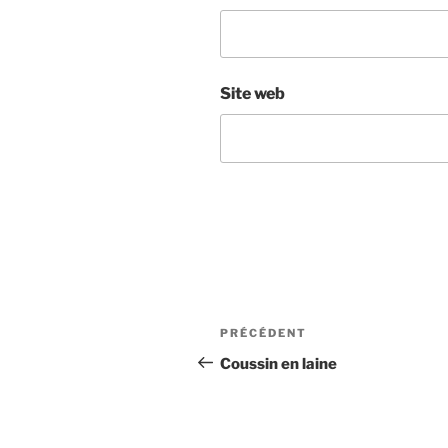
Site web
Navigation
Article
PRÉCÉDENT
de
précédent
Coussin en laine
l’article