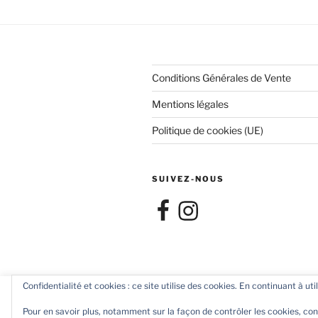
Conditions Générales de Vente
Mentions légales
Politique de cookies (UE)
SUIVEZ-NOUS
Facebook
Instagram
Confidentialité et cookies : ce site utilise des cookies. En continuant à uti
Nous utilisons des cookies pour améliorer votre expérience d
Conditions Générales de Vente
Fiè
"Accept all", vous acceptez l'utilisation de tous les cookies.
Pour en savoir plus, notamment sur la façon de contrôler les cookies, con