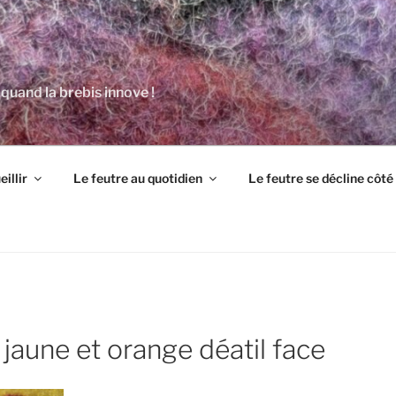
 quand la brebis innove !
illir
Le feutre au quotidien
Le feutre se décline côt
 jaune et orange déatil face