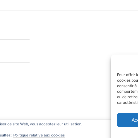
Pour offrir 
cookies pou
consentir à
comportemen
ou de retir
caractéristi
Ac
liser ce site Web, vous acceptez leur utilisation.
e navigation et en se souvenant de vos visites. En cliquant sur
rement propulsé par WordPress
 Toutefois vous pouvez cliquer sur "Cookie Settings" pour modifier
sultez :
Politique relative aux cookies