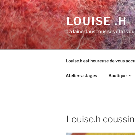
Aller
au
LOUISE .H
contenu
principal
La laine dans tous ses états ou
Louise.h est heureuse de vous accue
Ateliers, stages
Boutique
Louise.h coussin